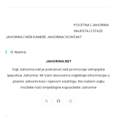
POCETNA
|
JAHORINA
SMJESTAJ
|
STAZE
JAHORINA
|
WEB KAMERE JAHORINA
|
KONTAKT
O Nama
JAHORINA.NET
Sajt Jahorina.net je pokrenut radi promocije olimpijske
ljepotice Jahorine. Mi Vam donosimo najbitnije informacije o
planini Jahorini kao i njenom sadržaju. Na našem sajtu
možete naći smještajne kapacitete Jahorine