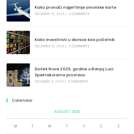
Kako pronaći najjeftinije avionske karte
DECEMBER 15, 2024
/
0 COMMENTS
Kako investirati u dionice kao početnik
DECEMBER 15, 2024
/
0 COMMENTS
Doček Nove 2025. godine u Banjoj Luci:
Spektakularna proslava
DECEMBER 6, 2024
/
0 COMMENTS
Calendar
AUGUST 2026
M
T
W
T
F
S
S