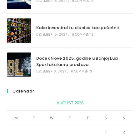
DECEMBER 15, 2024
/
0 COMMENTS
Kako investirati u dionice kao početnik
DECEMBER 15, 2024
/
0 COMMENTS
Doček Nove 2025. godine u Banjoj Luci:
Spektakularna proslava
DECEMBER 6, 2024
/
0 COMMENTS
Calendar
AUGUST 2026
M
T
W
T
F
S
S
1
2