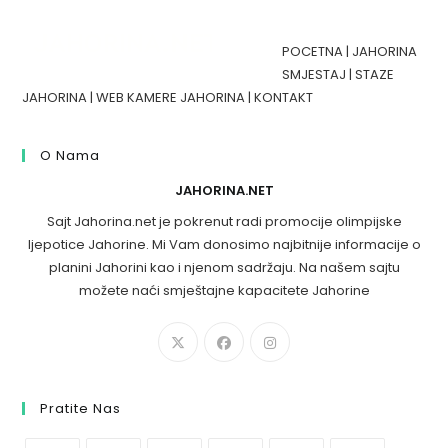
POCETNA
|
JAHORINA
SMJESTAJ
|
STAZE
JAHORINA
|
WEB KAMERE JAHORINA
|
KONTAKT
O Nama
JAHORINA.NET
Sajt Jahorina.net je pokrenut radi promocije olimpijske
ljepotice Jahorine. Mi Vam donosimo najbitnije informacije o
planini Jahorini kao i njenom sadržaju. Na našem sajtu
možete naći smještajne kapacitete Jahorine
Pratite Nas