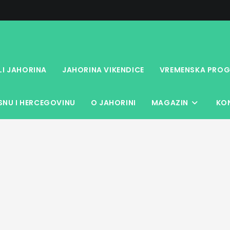
LI JAHORINA
JAHORINA VIKENDICE
VREMENSKA PROG
NU I HERCEGOVINU
O JAHORINI
MAGAZIN
KO