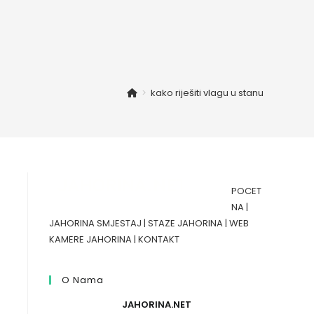
>
kako riješiti vlagu u stanu
POCET
NA
|
JAHORINA SMJESTAJ
|
STAZE JAHORINA
|
WEB
KAMERE JAHORINA
|
KONTAKT
O Nama
JAHORINA.NET