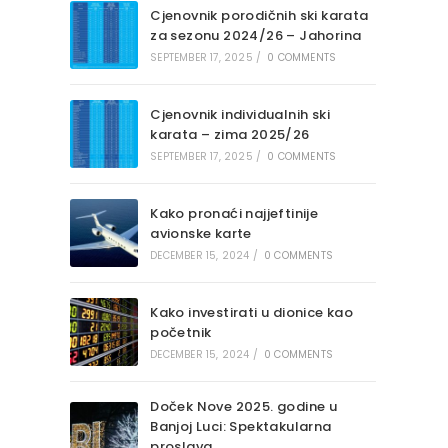
Cjenovnik porodičnih ski karata
za sezonu 2024/26 – Jahorina
SEPTEMBER 17, 2025
/
0 COMMENTS
Cjenovnik individualnih ski
karata – zima 2025/26
SEPTEMBER 17, 2025
/
0 COMMENTS
Kako pronaći najjeftinije
avionske karte
DECEMBER 15, 2024
/
0 COMMENTS
Kako investirati u dionice kao
početnik
DECEMBER 15, 2024
/
0 COMMENTS
Doček Nove 2025. godine u
Banjoj Luci: Spektakularna
proslava