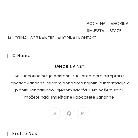
POCETNA
|
JAHORINA
SMJESTAJ
|
STAZE
JAHORINA
|
WEB KAMERE JAHORINA
|
KONTAKT
O Nama
JAHORINA.NET
Sajt Jahorina.net je pokrenut radi promocije olimpijske
ljepotice Jahorine. Mi Vam donosimo najbitnije informacije o
planini Jahorini kao i njenom sadržaju. Na našem sajtu
možete naći smještajne kapacitete Jahorine
Pratite Nas