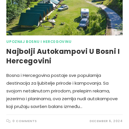
UPOZNAJ BOSNU I HERCEGOVINU
Najbolji Autokampovi U Bosni I
Hercegovini
Bosna i Hercegovina postaje sve popularnija
destinacija za ljubitelje prirode i kampovanja. Sa
svojom netaknutom prirodom, prelepim rekama,
jezerima i planinama, ova zemlja nudi autokampove
koji pružaju savršen balans između…
0 COMMENTS
DECEMBER 6, 2024