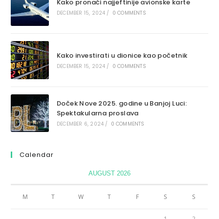
Kako pronaći najjeftinije avionske karte
DECEMBER 15, 2024
/
0 COMMENTS
Kako investirati u dionice kao početnik
DECEMBER 15, 2024
/
0 COMMENTS
Doček Nove 2025. godine u Banjoj Luci:
Spektakularna proslava
DECEMBER 6, 2024
/
0 COMMENTS
Calendar
AUGUST 2026
M
T
W
T
F
S
S
1
2