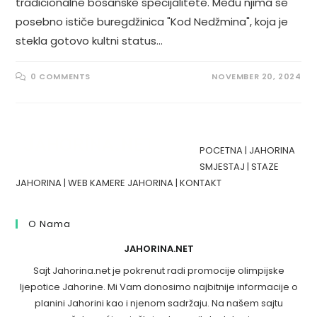
tradicionalne bosanske specijalitete. Među njima se
posebno ističe buregdžinica "Kod Nedžmina", koja je
stekla gotovo kultni status…
0 COMMENTS
NOVEMBER 20, 2024
POCETNA
|
JAHORINA
SMJESTAJ
|
STAZE
JAHORINA
|
WEB KAMERE JAHORINA
|
KONTAKT
O Nama
JAHORINA.NET
Sajt Jahorina.net je pokrenut radi promocije olimpijske
ljepotice Jahorine. Mi Vam donosimo najbitnije informacije o
planini Jahorini kao i njenom sadržaju. Na našem sajtu