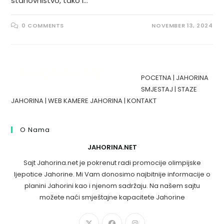
stanovništvo, tako i…
0 COMMENTS
NOVEMBER 13, 2024
POCETNA
|
JAHORINA
SMJESTAJ
|
STAZE
JAHORINA
|
WEB KAMERE JAHORINA
|
KONTAKT
O Nama
JAHORINA.NET
Sajt Jahorina.net je pokrenut radi promocije olimpijske
ljepotice Jahorine. Mi Vam donosimo najbitnije informacije o
planini Jahorini kao i njenom sadržaju. Na našem sajtu
možete naći smještajne kapacitete Jahorine