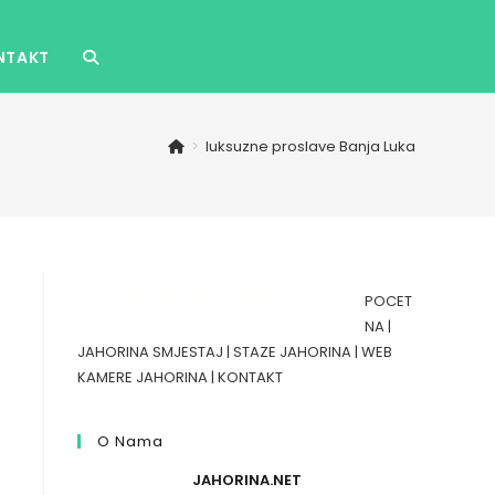
NTAKT
TOGGLE
WEBSITE
>
luksuzne proslave Banja Luka
SEARCH
POCET
NA
|
JAHORINA SMJESTAJ
|
STAZE JAHORINA
|
WEB
KAMERE JAHORINA
|
KONTAKT
O Nama
JAHORINA.NET