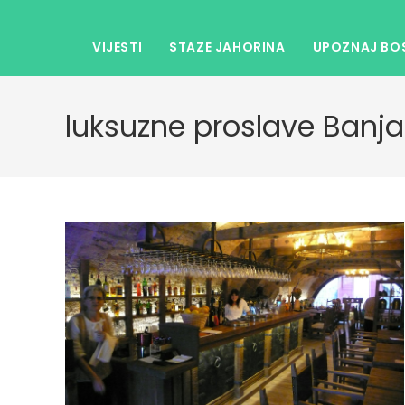
VIJESTI
STAZE JAHORINA
UPOZNAJ BOS
luksuzne proslave Banja