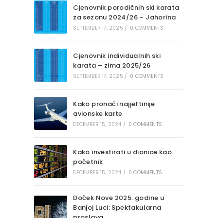
Cjenovnik porodičnih ski karata
za sezonu 2024/26 – Jahorina
SEPTEMBER 17, 2025
/
0 COMMENTS
Cjenovnik individualnih ski
karata – zima 2025/26
SEPTEMBER 17, 2025
/
0 COMMENTS
Kako pronaći najjeftinije
avionske karte
DECEMBER 15, 2024
/
0 COMMENTS
Kako investirati u dionice kao
početnik
DECEMBER 15, 2024
/
0 COMMENTS
Doček Nove 2025. godine u
Banjoj Luci: Spektakularna
proslava