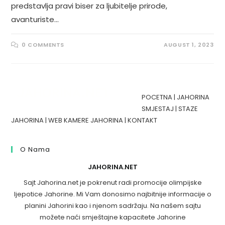
predstavlja pravi biser za ljubitelje prirode,
avanturiste…
0 COMMENTS
AUGUST 1, 2023
POCETNA
|
JAHORINA
SMJESTAJ
|
STAZE
JAHORINA
|
WEB KAMERE JAHORINA
|
KONTAKT
O Nama
JAHORINA.NET
Sajt Jahorina.net je pokrenut radi promocije olimpijske
ljepotice Jahorine. Mi Vam donosimo najbitnije informacije o
planini Jahorini kao i njenom sadržaju. Na našem sajtu
možete naći smještajne kapacitete Jahorine