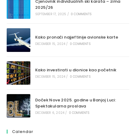
Cjenovnik individualnih ski karata – zima
2025/26
SEPTEMBER 17, 2025
/
0 COMMENTS
Kako pronaći najjeftinije avionske karte
DECEMBER 15, 2024
/
0 COMMENTS
Kako investirati u dionice kao početnik
DECEMBER 15, 2024
/
0 COMMENTS
Doček Nove 2025. godine u Banjoj Luci:
Spektakularna proslava
DECEMBER 6, 2024
/
0 COMMENTS
Calendar