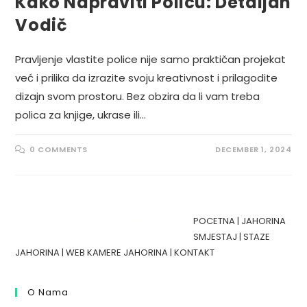
Kako Napraviti Policu: Detaljan
Vodič
Pravljenje vlastite police nije samo praktičan projekat
već i prilika da izrazite svoju kreativnost i prilagodite
dizajn svom prostoru. Bez obzira da li vam treba
polica za knjige, ukrase ili…
0 COMMENTS
DECEMBER 1, 2024
POCETNA
|
JAHORINA
SMJESTAJ
|
STAZE
JAHORINA
|
WEB KAMERE JAHORINA
|
KONTAKT
O Nama