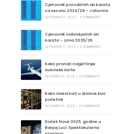
Cjenovnik porodičnih ski karata
za sezonu 2024/26 – Jahorina
SEPTEMBER 17, 2025
/
0 COMMENTS
Cjenovnik individualnih ski
karata – zima 2025/26
SEPTEMBER 17, 2025
/
0 COMMENTS
Kako pronaći najjeftinije
avionske karte
DECEMBER 15, 2024
/
0 COMMENTS
Kako investirati u dionice kao
početnik
DECEMBER 15, 2024
/
0 COMMENTS
Doček Nove 2025. godine u
Banjoj Luci: Spektakularna
proslava