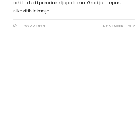
arhitekturi i prirodnim ljepotama. Grad je prepun
slikovitih lokacija…
0 COMMENTS
NOVEMBER 1, 20