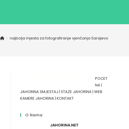
>
najbolja mjesta za fotografiranje vjenčanja Sarajevo
POCET
NA
|
JAHORINA SMJESTAJ
|
STAZE JAHORINA
|
WEB
KAMERE JAHORINA
|
KONTAKT
O Nama
JAHORINA.NET