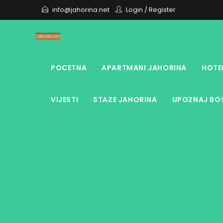
Skip
info@jahorina.net
Login
/
Register
to
content
POCETNA
APARTMANI JAHORINA
HOTE
VIJESTI
STAZE JAHORINA
UPOZNAJ BOS