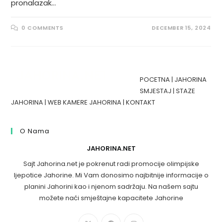
pronalazak…
0 COMMENTS
DECEMBER 15, 2024
POCETNA
|
JAHORINA
SMJESTAJ
|
STAZE
JAHORINA
|
WEB KAMERE JAHORINA
|
KONTAKT
O Nama
JAHORINA.NET
Sajt Jahorina.net je pokrenut radi promocije olimpijske
ljepotice Jahorine. Mi Vam donosimo najbitnije informacije o
planini Jahorini kao i njenom sadržaju. Na našem sajtu
možete naći smještajne kapacitete Jahorine