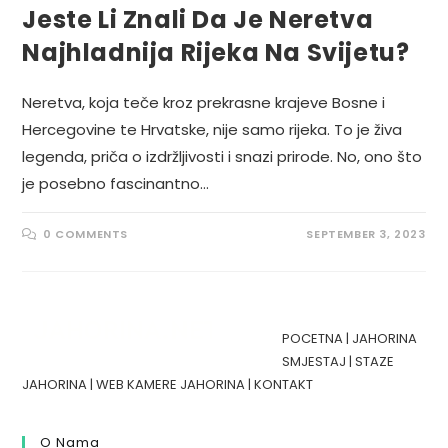
Jeste Li Znali Da Je Neretva
Najhladnija Rijeka Na Svijetu?
Neretva, koja teče kroz prekrasne krajeve Bosne i
Hercegovine te Hrvatske, nije samo rijeka. To je živa
legenda, priča o izdržljivosti i snazi prirode. No, ono što
je posebno fascinantno…
0 COMMENTS
SEPTEMBER 3, 2023
POCETNA
|
JAHORINA
SMJESTAJ
|
STAZE
JAHORINA
|
WEB KAMERE JAHORINA
|
KONTAKT
O Nama