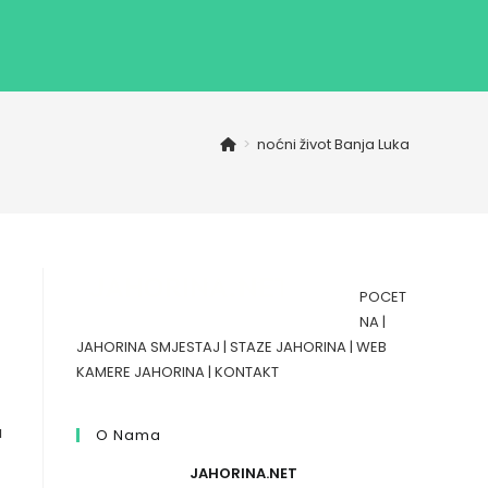
>
noćni život Banja Luka
POCET
NA
|
JAHORINA SMJESTAJ
|
STAZE JAHORINA
|
WEB
KAMERE JAHORINA
|
KONTAKT
a
O Nama
JAHORINA.NET