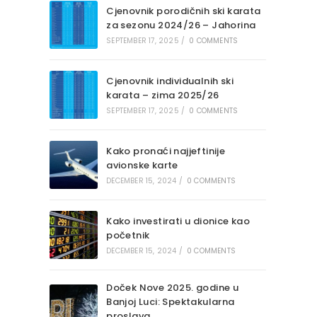
Cjenovnik porodičnih ski karata
za sezonu 2024/26 – Jahorina
SEPTEMBER 17, 2025
/
0 COMMENTS
Cjenovnik individualnih ski
karata – zima 2025/26
SEPTEMBER 17, 2025
/
0 COMMENTS
Kako pronaći najjeftinije
avionske karte
DECEMBER 15, 2024
/
0 COMMENTS
Kako investirati u dionice kao
početnik
DECEMBER 15, 2024
/
0 COMMENTS
Doček Nove 2025. godine u
Banjoj Luci: Spektakularna
proslava