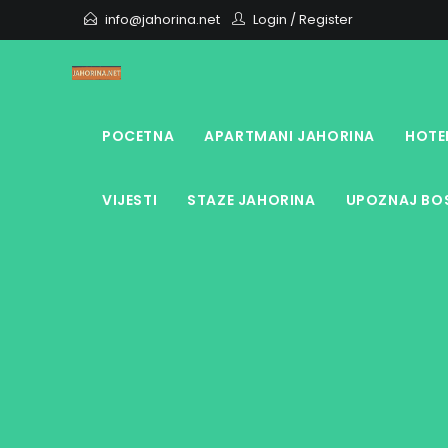
Skip
info@jahorina.net
Login
/
Register
to
content
POCETNA
APARTMANI JAHORINA
HOTE
VIJESTI
STAZE JAHORINA
UPOZNAJ BOS