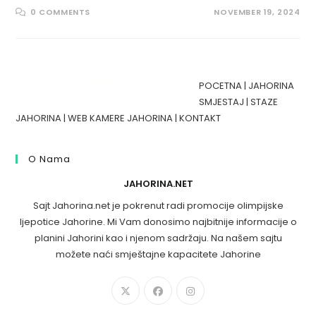
0 COMMENTS
NOVEMBER 19, 2024
POCETNA
|
JAHORINA
SMJESTAJ
|
STAZE
JAHORINA
|
WEB KAMERE JAHORINA
|
KONTAKT
O Nama
JAHORINA.NET
Sajt Jahorina.net je pokrenut radi promocije olimpijske
ljepotice Jahorine. Mi Vam donosimo najbitnije informacije o
planini Jahorini kao i njenom sadržaju. Na našem sajtu
možete naći smještajne kapacitete Jahorine