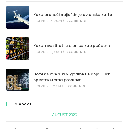
Kako pronaći najjeftinije avionske karte
DECEMBER 15, 2024
/
0 COMMENTS
Kako investirati u dionice kao početnik
DECEMBER 15, 2024
/
0 COMMENTS
Doček Nove 2025. godine u Banjoj Luci:
Spektakularna proslava
DECEMBER 6, 2024
/
0 COMMENTS
Calendar
AUGUST 2026
M
T
W
T
F
S
S