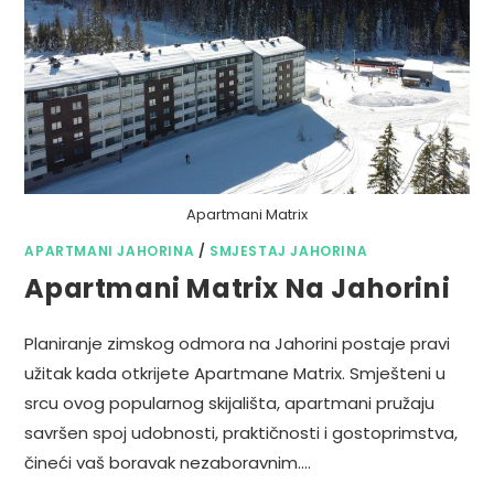
Apartmani Matrix
APARTMANI JAHORINA
/
SMJESTAJ JAHORINA
Apartmani Matrix Na Jahorini
Planiranje zimskog odmora na Jahorini postaje pravi
užitak kada otkrijete Apartmane Matrix. Smješteni u
srcu ovog popularnog skijališta, apartmani pružaju
savršen spoj udobnosti, praktičnosti i gostoprimstva,
čineći vaš boravak nezaboravnim.…