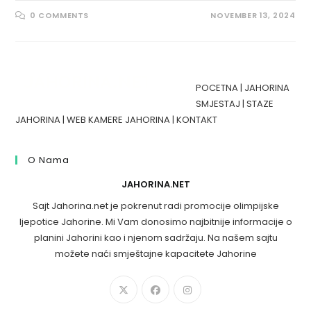
0 COMMENTS
NOVEMBER 13, 2024
POCETNA
|
JAHORINA
SMJESTAJ
|
STAZE
JAHORINA
|
WEB KAMERE JAHORINA
|
KONTAKT
O Nama
JAHORINA.NET
Sajt Jahorina.net je pokrenut radi promocije olimpijske
ljepotice Jahorine. Mi Vam donosimo najbitnije informacije o
planini Jahorini kao i njenom sadržaju. Na našem sajtu
možete naći smještajne kapacitete Jahorine