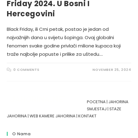
Friday 2024. U Bosni I
Hercegovini
Black Friday, ili Crni petak, postao je jedan od
najvažnijih dana u svijetu šopinga. Ovaj globalni
fenomen svake godine privlači milione kupaca koji
traže najbolje popuste i prilike za uštedu.…
0 COMMENTS
NOVEMBER 25, 2024
POCETNA
|
JAHORINA
SMJESTAJ
|
STAZE
JAHORINA
|
WEB KAMERE JAHORINA
|
KONTAKT
O Nama