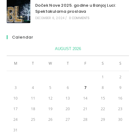
Doček Nove 2025. godine u Banjoj Luci:
Spektakularna proslava
DECEMBER 6, 2024
/
0 COMMENTS
Calendar
AUGUST 2026
M
T
W
T
F
S
S
1
2
3
4
5
6
7
8
9
10
11
12
13
14
15
16
17
18
19
20
21
22
23
24
25
26
27
28
29
30
31