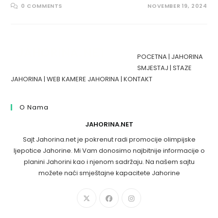
0 COMMENTS
NOVEMBER 19, 2024
POCETNA
|
JAHORINA
SMJESTAJ
|
STAZE
JAHORINA
|
WEB KAMERE JAHORINA
|
KONTAKT
O Nama
JAHORINA.NET
Sajt Jahorina.net je pokrenut radi promocije olimpijske
ljepotice Jahorine. Mi Vam donosimo najbitnije informacije o
planini Jahorini kao i njenom sadržaju. Na našem sajtu
možete naći smještajne kapacitete Jahorine