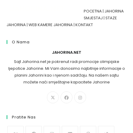
POCETNA
|
JAHORINA
SMJESTAJ
|
STAZE
JAHORINA
|
WEB KAMERE JAHORINA
|
KONTAKT
O Nama
JAHORINA.NET
Sajt Jahorina.net je pokrenut radi promocije olimpijske
ljepotice Jahorine. Mi Vam donosimo najbitnije informacije o
planini Jahorini kao i njenom sadržaju. Na našem sajtu
možete naći smještajne kapacitete Jahorine
Pratite Nas