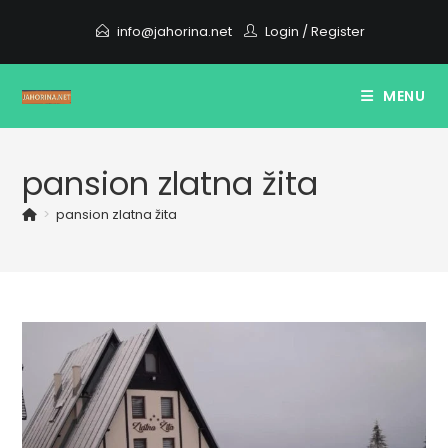
Skip
info@jahorina.net
Login
/
Register
to
content
MENU
pansion zlatna žita
>
pansion zlatna žita