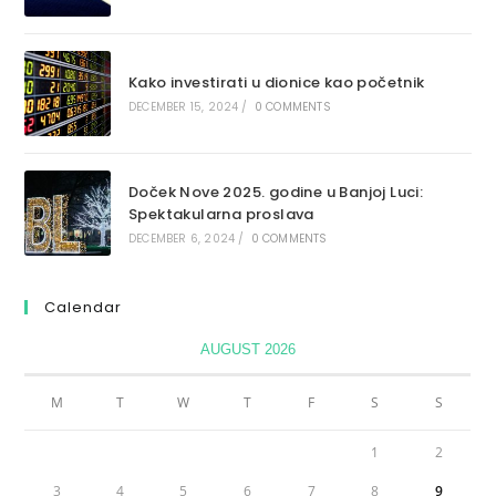
Kako investirati u dionice kao početnik
DECEMBER 15, 2024
/
0 COMMENTS
Doček Nove 2025. godine u Banjoj Luci:
Spektakularna proslava
DECEMBER 6, 2024
/
0 COMMENTS
Calendar
AUGUST 2026
M
T
W
T
F
S
S
1
2
3
4
5
6
7
8
9