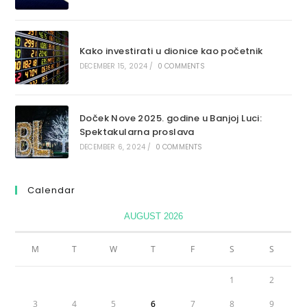
Kako investirati u dionice kao početnik
DECEMBER 15, 2024
/
0 COMMENTS
Doček Nove 2025. godine u Banjoj Luci:
Spektakularna proslava
DECEMBER 6, 2024
/
0 COMMENTS
Calendar
AUGUST 2026
M
T
W
T
F
S
S
1
2
3
4
5
6
7
8
9