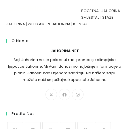
POCETNA
|
JAHORINA
SMJESTAJ
|
STAZE
JAHORINA
|
WEB KAMERE JAHORINA
|
KONTAKT
O Nama
JAHORINA.NET
Sajt Jahorina.net je pokrenut radi promocije olimpijske
ljepotice Jahorine. Mi Vam donosimo najbitnije informacije o
planini Jahorini kao i njenom sadržaju. Na našem sajtu
možete naći smještajne kapacitete Jahorine
Pratite Nas