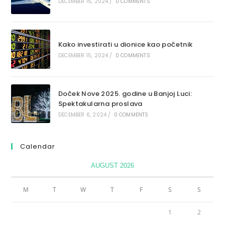
DECEMBER 15, 2024
/
0 COMMENTS
Kako investirati u dionice kao početnik
DECEMBER 15, 2024
/
0 COMMENTS
Doček Nove 2025. godine u Banjoj Luci:
Spektakularna proslava
DECEMBER 6, 2024
/
0 COMMENTS
Calendar
AUGUST 2026
M
T
W
T
F
S
S
1
2