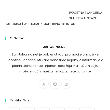
POCETNA
|
JAHORINA
SMJESTAJ
|
STAZE
JAHORINA
|
WEB KAMERE JAHORINA
|
KONTAKT
O Nama
JAHORINA.NET
Sajt Jahorina.net je pokrenut radi promocije olimpijske
ljepotice Jahorine. Mi Vam donosimo najbitnije informacije o
planini Jahorini kao i njenom sadržaju. Na našem sajtu
možete naći smještajne kapacitete Jahorine
Pratite Nas