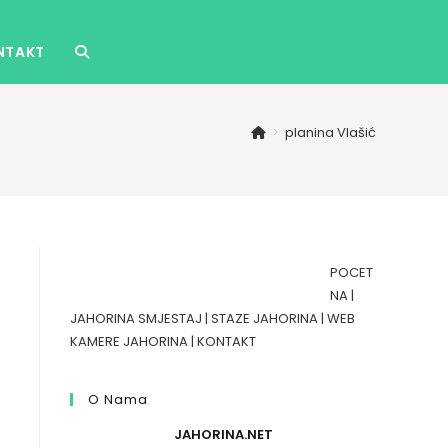
NTAKT
TOGGLE
WEBSITE
>
planina Vlašić
SEARCH
POCET
NA
|
JAHORINA SMJESTAJ
|
STAZE JAHORINA
|
WEB
KAMERE JAHORINA
|
KONTAKT
O Nama
JAHORINA.NET