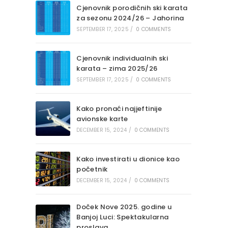
Cjenovnik porodičnih ski karata
za sezonu 2024/26 – Jahorina
SEPTEMBER 17, 2025
/
0 COMMENTS
Cjenovnik individualnih ski
karata – zima 2025/26
SEPTEMBER 17, 2025
/
0 COMMENTS
Kako pronaći najjeftinije
avionske karte
DECEMBER 15, 2024
/
0 COMMENTS
Kako investirati u dionice kao
početnik
DECEMBER 15, 2024
/
0 COMMENTS
Doček Nove 2025. godine u
Banjoj Luci: Spektakularna
proslava