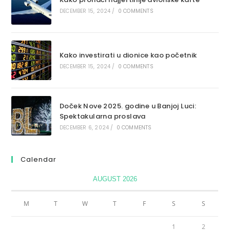
DECEMBER 15, 2024
/
0 COMMENTS
Kako investirati u dionice kao početnik
DECEMBER 15, 2024
/
0 COMMENTS
Doček Nove 2025. godine u Banjoj Luci:
Spektakularna proslava
DECEMBER 6, 2024
/
0 COMMENTS
Calendar
AUGUST 2026
M
T
W
T
F
S
S
1
2