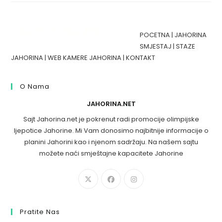
POCETNA
|
JAHORINA
SMJESTAJ
|
STAZE
JAHORINA
|
WEB KAMERE JAHORINA
|
KONTAKT
O Nama
JAHORINA.NET
Sajt Jahorina.net je pokrenut radi promocije olimpijske
ljepotice Jahorine. Mi Vam donosimo najbitnije informacije o
planini Jahorini kao i njenom sadržaju. Na našem sajtu
možete naći smještajne kapacitete Jahorine
Pratite Nas