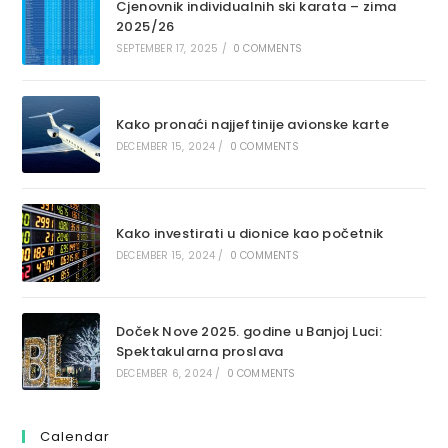
Cjenovnik individualnih ski karata – zima
2025/26
SEPTEMBER 17, 2025
/
0 COMMENTS
Kako pronaći najjeftinije avionske karte
DECEMBER 15, 2024
/
0 COMMENTS
Kako investirati u dionice kao početnik
DECEMBER 15, 2024
/
0 COMMENTS
Doček Nove 2025. godine u Banjoj Luci:
Spektakularna proslava
DECEMBER 6, 2024
/
0 COMMENTS
Calendar