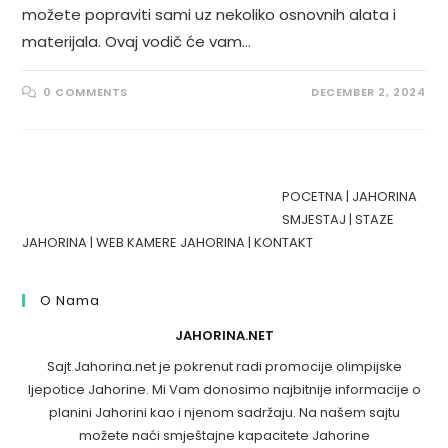
možete popraviti sami uz nekoliko osnovnih alata i
materijala. Ovaj vodič će vam…
0 COMMENTS
DECEMBER 2, 2024
POCETNA
|
JAHORINA
SMJESTAJ
|
STAZE
JAHORINA
|
WEB KAMERE JAHORINA
|
KONTAKT
O Nama
JAHORINA.NET
Sajt Jahorina.net je pokrenut radi promocije olimpijske
ljepotice Jahorine. Mi Vam donosimo najbitnije informacije o
planini Jahorini kao i njenom sadržaju. Na našem sajtu
možete naći smještajne kapacitete Jahorine