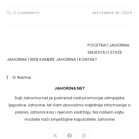
0 COMMENTS
SEPTEMBER 30, 2024
POCETNA
|
JAHORINA
SMJESTAJ
|
STAZE
JAHORINA
|
WEB KAMERE JAHORINA
|
KONTAKT
O Nama
JAHORINA.NET
Sajt Jahorina.net je pokrenut radi promocije olimpijske
ljepotice Jahorine. Mi Vam donosimo najbitnije informacije o
planini Jahorini kao i njenom sadržaju. Na našem sajtu
možete naći smještajne kapacitete Jahorine