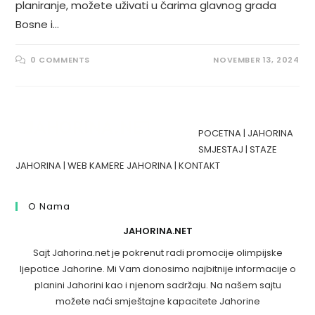
planiranje, možete uživati u čarima glavnog grada
Bosne i…
0 COMMENTS
NOVEMBER 13, 2024
POCETNA
|
JAHORINA
SMJESTAJ
|
STAZE
JAHORINA
|
WEB KAMERE JAHORINA
|
KONTAKT
O Nama
JAHORINA.NET
Sajt Jahorina.net je pokrenut radi promocije olimpijske
ljepotice Jahorine. Mi Vam donosimo najbitnije informacije o
planini Jahorini kao i njenom sadržaju. Na našem sajtu
možete naći smještajne kapacitete Jahorine