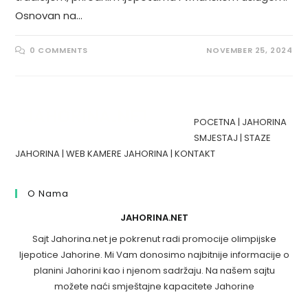
Osnovan na…
0 COMMENTS
NOVEMBER 25, 2024
POCETNA
|
JAHORINA
SMJESTAJ
|
STAZE
JAHORINA
|
WEB KAMERE JAHORINA
|
KONTAKT
O Nama
JAHORINA.NET
Sajt Jahorina.net je pokrenut radi promocije olimpijske
ljepotice Jahorine. Mi Vam donosimo najbitnije informacije o
planini Jahorini kao i njenom sadržaju. Na našem sajtu
možete naći smještajne kapacitete Jahorine