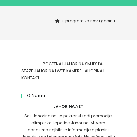
>
program za novu godinu
POCETNA
|
JAHORINA SMJESTAJ
|
STAZE JAHORINA
|
WEB KAMERE JAHORINA
|
KONTAKT
O Nama
JAHORINA.NET
Sajt Jahorina.net je pokrenut radi promocije
olimpijske ljepotice Jahorine. Mi Vam
donosimo najbitnije informacije o planini
Jahorini kao i njenom sadržaju. Na našem sajtu