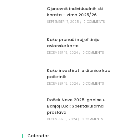
Cjenovnik individualnih ski
karata – zima 2025/26
SEPTEMBER 17, 2025
/
0 COMMENTS
Kako pronaći najjeftinije
avionske karte
DECEMBER 15, 2024
/
0 COMMENTS
Kako investirati u dionice kao
početnik
DECEMBER 15, 2024
/
0 COMMENTS
Doček Nove 2025. godine u
Banjoj Luci: Spektakularna
proslava
DECEMBER 6, 2024
/
0 COMMENTS
Calendar