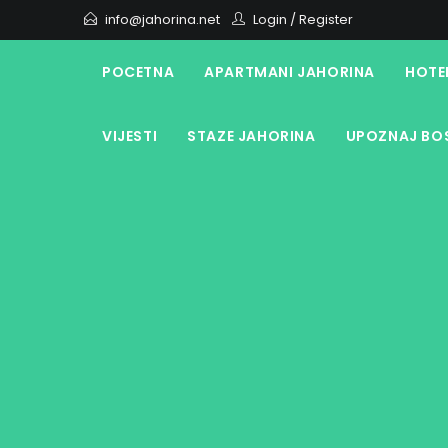
Skip
info@jahorina.net
Login
/
Register
to
content
POCETNA
APARTMANI JAHORINA
HOTE
VIJESTI
STAZE JAHORINA
UPOZNAJ BOS