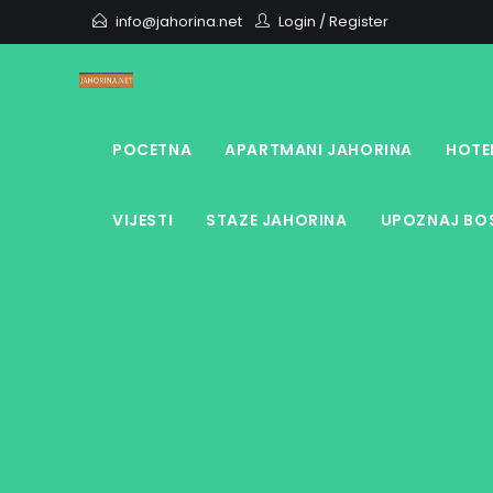
Skip
info@jahorina.net
Login
/
Register
to
content
POCETNA
APARTMANI JAHORINA
HOTE
VIJESTI
STAZE JAHORINA
UPOZNAJ BOS