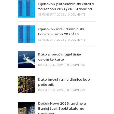
Cjenovnik porodičnih ski karata
za sezonu 2024/26 – Jahorina
SEPTEMBER 17, 2025
/
0 COMMENTS
Cjenovnik individualnih ski
karata – zima 2025/26
SEPTEMBER 17, 2025
/
0 COMMENTS
Kako pronaći najjeftinije
avionske karte
DECEMBER 15, 2024
/
0 COMMENTS
Kako investirati u dionice kao
početnik
DECEMBER 15, 2024
/
0 COMMENTS
Doček Nove 2025. godine u
Banjoj Luci: Spektakularna
proslava