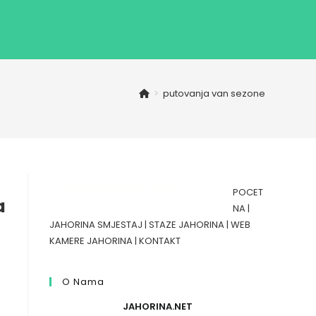
>
putovanja van sezone
POCET
a
NA
|
JAHORINA SMJESTAJ
|
STAZE JAHORINA
|
WEB
KAMERE JAHORINA
|
KONTAKT
O Nama
JAHORINA.NET