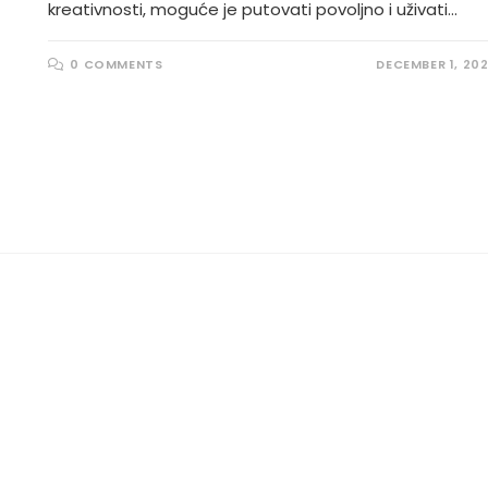
kreativnosti, moguće je putovati povoljno i uživati…
0 COMMENTS
DECEMBER 1, 20