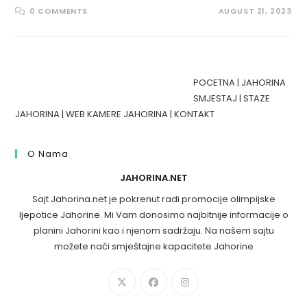
0 COMMENTS
AUGUST 21, 2023
POCETNA
|
JAHORINA
SMJESTAJ
|
STAZE
JAHORINA
|
WEB KAMERE JAHORINA
|
KONTAKT
O Nama
JAHORINA.NET
Sajt Jahorina.net je pokrenut radi promocije olimpijske
ljepotice Jahorine. Mi Vam donosimo najbitnije informacije o
planini Jahorini kao i njenom sadržaju. Na našem sajtu
možete naći smještajne kapacitete Jahorine