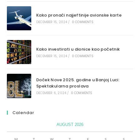
Kako pronaći najjeftinije avionske karte
DECEMBER 15, 2024
/
0 COMMENTS
Kako investirati u dionice kao početnik
DECEMBER 15, 2024
/
0 COMMENTS
Doček Nove 2025. godine u Banjoj Luci:
Spektakularna proslava
DECEMBER 6, 2024
/
0 COMMENTS
Calendar
AUGUST 2026
M
T
W
T
F
S
S