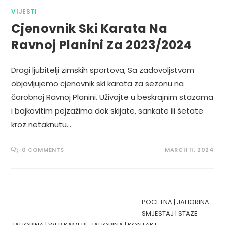
VIJESTI
Cjenovnik Ski Karata Na
Ravnoj Planini Za 2023/2024
Dragi ljubitelji zimskih sportova, Sa zadovoljstvom
objavljujemo cjenovnik ski karata za sezonu na
čarobnoj Ravnoj Planini. Uživajte u beskrajnim stazama
i bajkovitim pejzažima dok skijate, sankate ili šetate
kroz netaknutu…
0 COMMENTS
MARCH 11, 2024
POCETNA
|
JAHORINA
SMJESTAJ
|
STAZE