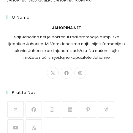
JAHORINA
|
WEB KAMERE JAHORINA
|
KONTAKT
O Nama
JAHORINA.NET
Sajt Jahorina.net je pokrenut radi promocije olimpijske
ljepotice Jahorine. Mi Vam donosimo najbitnije informacije o
planini Jahorini kao i njenom sadržaju. Na našem sajtu
možete naći smještajne kapacitete Jahorine
Pratite Nas