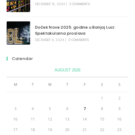
DECEMBER 15, 2024
/
0 COMMENTS
Doček Nove 2025. godine u Banjoj Luci:
Spektakularna proslava
DECEMBER 6, 2024
/
0 COMMENTS
Calendar
AUGUST 2026
M
T
W
T
F
S
S
1
2
3
4
5
6
7
8
9
10
11
12
13
14
15
16
17
18
19
20
21
22
23