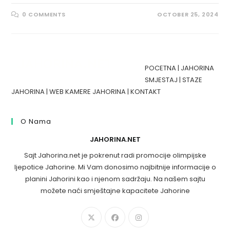
0 COMMENTS
OCTOBER 25, 2024
POCETNA
|
JAHORINA
SMJESTAJ
|
STAZE
JAHORINA
|
WEB KAMERE JAHORINA
|
KONTAKT
O Nama
JAHORINA.NET
Sajt Jahorina.net je pokrenut radi promocije olimpijske
ljepotice Jahorine. Mi Vam donosimo najbitnije informacije o
planini Jahorini kao i njenom sadržaju. Na našem sajtu
možete naći smještajne kapacitete Jahorine