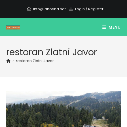
Skip
info@jahorina.net
Login
/
Register
to
content
MENU
restoran Zlatni Javor
>
restoran Zlatni Javor