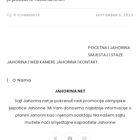
0 COMMENTS
SEPTEMBER 3, 2023
POCETNA
|
JAHORINA
SMJESTAJ
|
STAZE
JAHORINA
|
WEB KAMERE JAHORINA
|
KONTAKT
O Nama
JAHORINA.NET
Sajt Jahorina.net je pokrenut radi promocije olimpijske
ljepotice Jahorine. Mi Vam donosimo najbitnije informacije o
planini Jahorini kao i njenom sadržaju. Na našem sajtu
možete naći smještajne kapacitete Jahorine