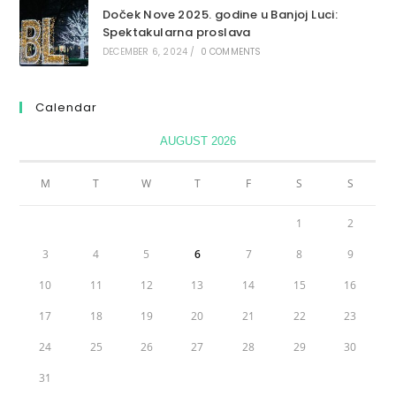
Doček Nove 2025. godine u Banjoj Luci:
Spektakularna proslava
DECEMBER 6, 2024
/
0 COMMENTS
Calendar
AUGUST 2026
M
T
W
T
F
S
S
1
2
3
4
5
6
7
8
9
10
11
12
13
14
15
16
17
18
19
20
21
22
23
24
25
26
27
28
29
30
31