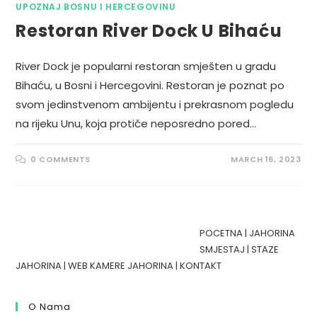
UPOZNAJ BOSNU I HERCEGOVINU
Restoran River Dock U Bihaću
River Dock je popularni restoran smješten u gradu
Bihaću, u Bosni i Hercegovini. Restoran je poznat po
svom jedinstvenom ambijentu i prekrasnom pogledu
na rijeku Unu, koja protiče neposredno pored…
0 COMMENTS
MARCH 16, 2023
POCETNA
|
JAHORINA
SMJESTAJ
|
STAZE
JAHORINA
|
WEB KAMERE JAHORINA
|
KONTAKT
O Nama