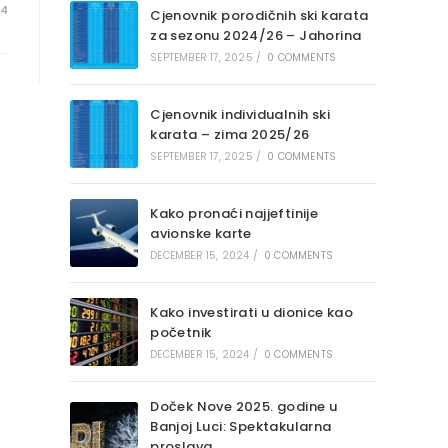
24
Cjenovnik porodičnih ski karata
za sezonu 2024/26 – Jahorina
SEPTEMBER 17, 2025
/
0 COMMENTS
Cjenovnik individualnih ski
karata – zima 2025/26
SEPTEMBER 17, 2025
/
0 COMMENTS
Kako pronaći najjeftinije
avionske karte
DECEMBER 15, 2024
/
0 COMMENTS
Kako investirati u dionice kao
početnik
DECEMBER 15, 2024
/
0 COMMENTS
Doček Nove 2025. godine u
Banjoj Luci: Spektakularna
proslava