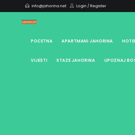
Skip
info@jahorina.net
Login
/
Register
to
content
POCETNA
APARTMANI JAHORINA
HOTE
VIJESTI
STAZE JAHORINA
UPOZNAJ BOS