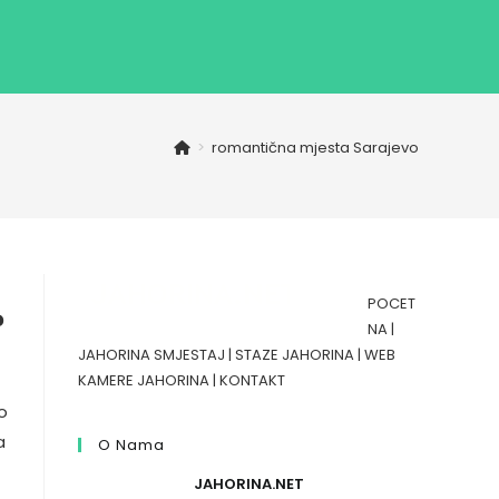
>
romantična mjesta Sarajevo
POCET
?
NA
|
JAHORINA SMJESTAJ
|
STAZE JAHORINA
|
WEB
KAMERE JAHORINA
|
KONTAKT
o
a
O Nama
JAHORINA.NET