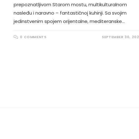
prepoznatljivom Starom mostu, multikulturalnom
nasleđu i naravno – fantastičnoj kuhinji. Sa svojim
jedinstvenim spojem orijentalne, mediteranske…
0 COMMENTS
SEPTEMBER 30, 20