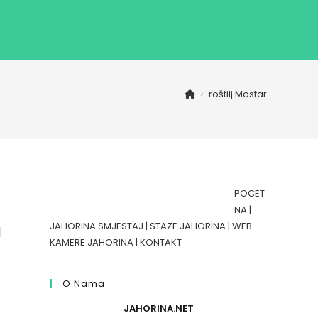
>
roštilj Mostar
POCET
NA
|
a
JAHORINA SMJESTAJ
|
STAZE JAHORINA
|
WEB
KAMERE JAHORINA
|
KONTAKT
O Nama
JAHORINA.NET