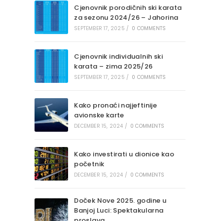
Cjenovnik porodičnih ski karata
za sezonu 2024/26 – Jahorina
SEPTEMBER 17, 2025
/
0 COMMENTS
Cjenovnik individualnih ski
karata – zima 2025/26
SEPTEMBER 17, 2025
/
0 COMMENTS
Kako pronaći najjeftinije
avionske karte
DECEMBER 15, 2024
/
0 COMMENTS
Kako investirati u dionice kao
početnik
DECEMBER 15, 2024
/
0 COMMENTS
Doček Nove 2025. godine u
Banjoj Luci: Spektakularna
proslava