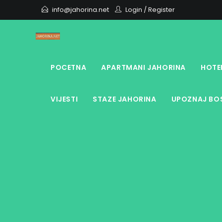
Skip
info@jahorina.net
Login
/
Register
to
content
POCETNA
APARTMANI JAHORINA
HOTE
VIJESTI
STAZE JAHORINA
UPOZNAJ BOS