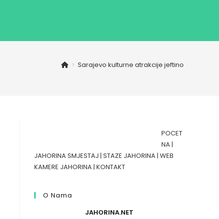
>
Sarajevo kulturne atrakcije jeftino
POCET
NA
|
JAHORINA SMJESTAJ
|
STAZE JAHORINA
|
WEB
KAMERE JAHORINA
|
KONTAKT
O Nama
JAHORINA.NET