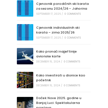
Cjenovnik porodičnih ski karata
za sezonu 2024/26 – Jahorina
SEPTEMBER 17, 2025
/
0 COMMENTS
Cjenovnik individualnih ski
karata – zima 2025/26
SEPTEMBER 17, 2025
/
0 COMMENTS
Kako pronaći najjeftinije
avionske karte
DECEMBER 15, 2024
/
0 COMMENTS
Kako investirati u dionice kao
početnik
DECEMBER 15, 2024
/
0 COMMENTS
Doček Nove 2025. godine u
Banjoj Luci: Spektakularna
proslava