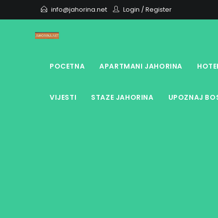
Skip
info@jahorina.net
Login
/
Register
to
content
POCETNA
APARTMANI JAHORINA
HOTE
VIJESTI
STAZE JAHORINA
UPOZNAJ BOS