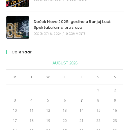
Doček Nove 2025. godine u Banjoj Luci:
Spektakularna proslava
DECEMBER 6, 2024
/
0 COMMENTS
Calendar
AUGUST 2026
M
T
W
T
F
S
S
1
2
3
4
5
6
7
8
9
10
11
12
13
14
15
16
17
18
19
20
21
22
23