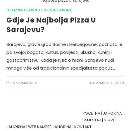
Najbolja pizza u Sarajevu
UPOZNAJ BOSNU I HERCEGOVINU
Gdje Je Najbolja Pizza U
Sarajevu?
Sarajevo, glavni grad Bosne i Hercegovine, poznato je
po svojoj bogatoj kulturi, povijesti, ukusnoj kuhinji i
gostoprimstvu. Kada je riječ o hrani, Sarajevo nudi
mnogo više od tradicionalnih specijaliteta poput…
0 COMMENTS
NOVEMBER 7, 2024
POCETNA
|
JAHORINA
SMJESTAJ
|
STAZE
JAHORINA
|
WEB KAMERE JAHORINA
|
KONTAKT