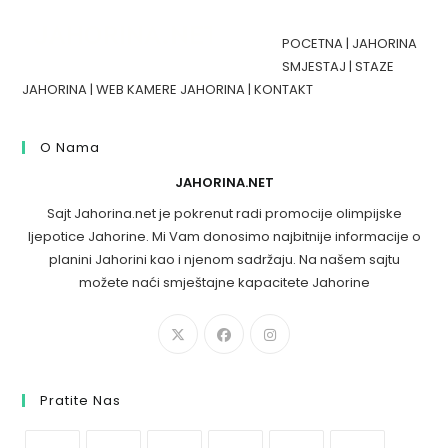
POCETNA
|
JAHORINA
SMJESTAJ
|
STAZE
JAHORINA
|
WEB KAMERE JAHORINA
|
KONTAKT
O Nama
JAHORINA.NET
Sajt Jahorina.net je pokrenut radi promocije olimpijske
ljepotice Jahorine. Mi Vam donosimo najbitnije informacije o
planini Jahorini kao i njenom sadržaju. Na našem sajtu
možete naći smještajne kapacitete Jahorine
Pratite Nas