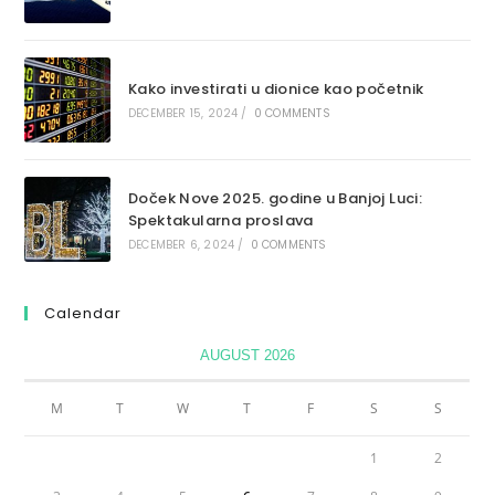
Kako investirati u dionice kao početnik
DECEMBER 15, 2024
/
0 COMMENTS
Doček Nove 2025. godine u Banjoj Luci:
Spektakularna proslava
DECEMBER 6, 2024
/
0 COMMENTS
Calendar
AUGUST 2026
M
T
W
T
F
S
S
1
2