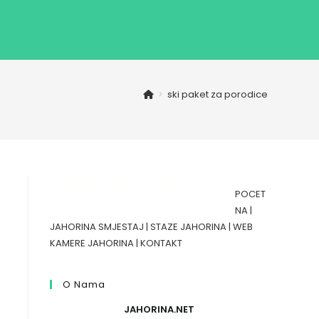
>
ski paket za porodice
POCET
NA
|
JAHORINA SMJESTAJ
|
STAZE JAHORINA
|
WEB
KAMERE JAHORINA
|
KONTAKT
O Nama
JAHORINA.NET