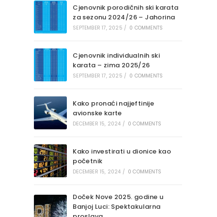
Cjenovnik porodičnih ski karata
za sezonu 2024/26 – Jahorina
SEPTEMBER 17, 2025
/
0 COMMENTS
Cjenovnik individualnih ski
karata – zima 2025/26
SEPTEMBER 17, 2025
/
0 COMMENTS
Kako pronaći najjeftinije
avionske karte
DECEMBER 15, 2024
/
0 COMMENTS
Kako investirati u dionice kao
početnik
DECEMBER 15, 2024
/
0 COMMENTS
Doček Nove 2025. godine u
Banjoj Luci: Spektakularna
proslava