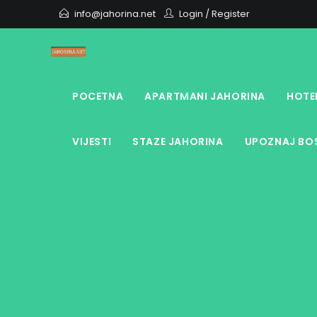
Skip
info@jahorina.net
Login
/
Register
to
content
POCETNA
APARTMANI JAHORINA
HOTE
VIJESTI
STAZE JAHORINA
UPOZNAJ BOS