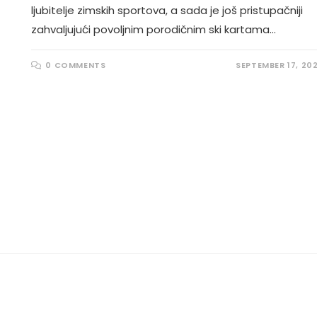
ljubitelje zimskih sportova, a sada je još pristupačniji
zahvaljujući povoljnim porodičnim ski kartama…
0 COMMENTS
SEPTEMBER 17, 20