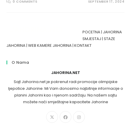
0 COMMENTS
SEPTEMBER 17, 2024
POCETNA
|
JAHORINA
SMJESTAJ
|
STAZE
JAHORINA
|
WEB KAMERE JAHORINA
|
KONTAKT
O Nama
JAHORINA.NET
Sajt Jahorina.net je pokrenut radi promocije olimpijske
ljepotice Jahorine. Mi Vam donosimo najbitnije informacije o
planini Jahorini kao i njenom sadržaju. Na našem sajtu
možete naći smještajne kapacitete Jahorine