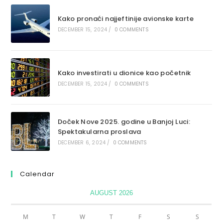
Kako pronaći najjeftinije avionske karte
DECEMBER 15, 2024
/
0 COMMENTS
Kako investirati u dionice kao početnik
DECEMBER 15, 2024
/
0 COMMENTS
Doček Nove 2025. godine u Banjoj Luci:
Spektakularna proslava
DECEMBER 6, 2024
/
0 COMMENTS
Calendar
AUGUST 2026
M
T
W
T
F
S
S