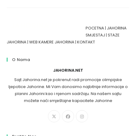
POCETNA
|
JAHORINA
SMJESTAJ
|
STAZE
JAHORINA
|
WEB KAMERE JAHORINA
|
KONTAKT
O Nama
JAHORINA.NET
Sajt Jahorina.net je pokrenut radi promocije olimpijske
ljepotice Jahorine. Mi Vam donosimo najbitnije informacije o
planini Jahorini kao i njenom sadržaju. Na našem sajtu
možete naći smještajne kapacitete Jahorine