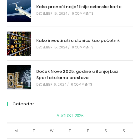
Kako pronaći najjeftinije avionske karte
DECEMBER 15, 2024
/
0 COMMENTS
Kako investirati u dionice kao početnik
DECEMBER 15, 2024
/
0 COMMENTS
Doček Nove 2025. godine u Banjoj Luci:
Spektakularna proslava
DECEMBER 6, 2024
/
0 COMMENTS
Calendar
AUGUST 2026
M
T
W
T
F
S
S