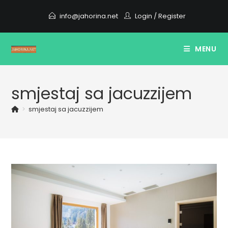
Skip
info@jahorina.net
Login
/
Register
to
content
MENU
smjestaj sa jacuzzijem
>
smjestaj sa jacuzzijem