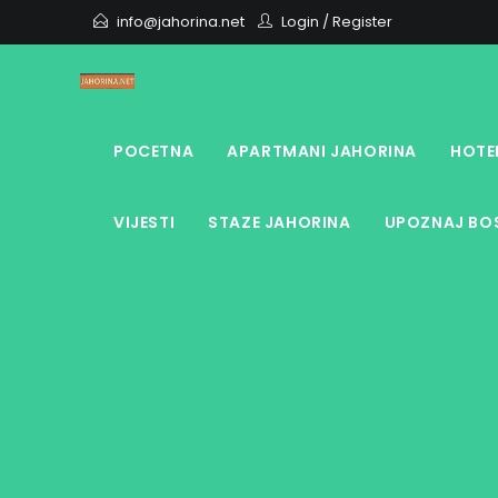
Skip
info@jahorina.net
Login
/
Register
to
content
POCETNA
APARTMANI JAHORINA
HOTE
VIJESTI
STAZE JAHORINA
UPOZNAJ BOS