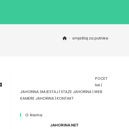
>
smještaj za putnike
POCET
a
NA
|
JAHORINA SMJESTAJ
|
STAZE JAHORINA
|
WEB
KAMERE JAHORINA
|
KONTAKT
O Nama
JAHORINA.NET