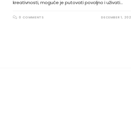
kreativnosti, moguće je putovati povoljno i uživati…
0 COMMENTS
DECEMBER 1, 20