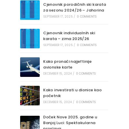
Cjenovnik porodičnih ski karata
za sezonu 2024/26 – Jahorina
SEPTEMBER 17, 2025
/
0 COMMENTS
Cjenovnik individualnih ski
karata – zima 2025/26
SEPTEMBER 17, 2025
/
0 COMMENTS
Kako pronaći najjeftinije
avionske karte
DECEMBER 15, 2024
/
0 COMMENTS
Kako investirati u dionice kao
početnik
DECEMBER 15, 2024
/
0 COMMENTS
Doček Nove 2025. godine u
Banjoj Luci: Spektakularna
proslava