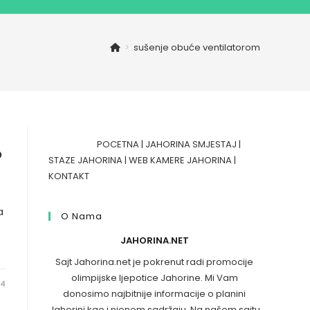
>
sušenje obuće ventilatorom
POCETNA
|
JAHORINA SMJESTAJ
|
?
STAZE JAHORINA
|
WEB KAMERE JAHORINA
|
KONTAKT
a
O Nama
JAHORINA.NET
Sajt Jahorina.net je pokrenut radi promocije
olimpijske ljepotice Jahorine. Mi Vam
24
donosimo najbitnije informacije o planini
Jahorini kao i njenom sadržaju. Na našem sajtu