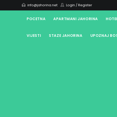
Skip
info@jahorina.net
Login
/
Register
to
content
POCETNA
APARTMANI JAHORINA
HOTE
VIJESTI
STAZE JAHORINA
UPOZNAJ BOS