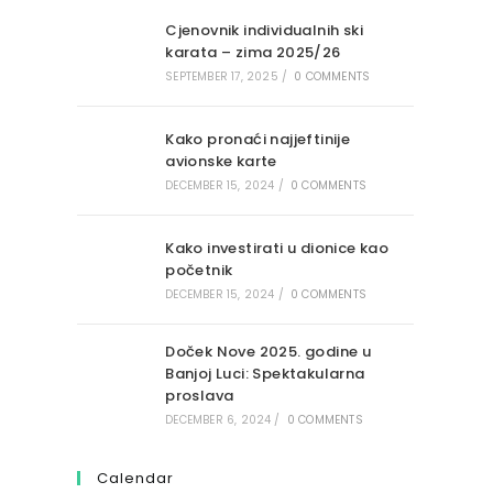
Cjenovnik individualnih ski
karata – zima 2025/26
SEPTEMBER 17, 2025
/
0 COMMENTS
Kako pronaći najjeftinije
avionske karte
DECEMBER 15, 2024
/
0 COMMENTS
Kako investirati u dionice kao
početnik
DECEMBER 15, 2024
/
0 COMMENTS
Doček Nove 2025. godine u
Banjoj Luci: Spektakularna
proslava
DECEMBER 6, 2024
/
0 COMMENTS
Calendar