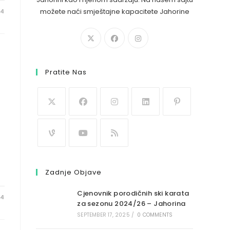
možete naći smještajne kapacitete Jahorine
24
Pratite Nas
Zadnje Objave
Cjenovnik porodičnih ski karata
24
za sezonu 2024/26 – Jahorina
SEPTEMBER 17, 2025
/
0 COMMENTS