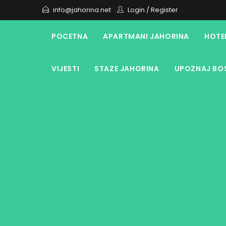
Skip
info@jahorina.net
Login
/
Register
to
content
POCETNA
APARTMANI JAHORINA
HOTE
VIJESTI
STAZE JAHORINA
UPOZNAJ BOS