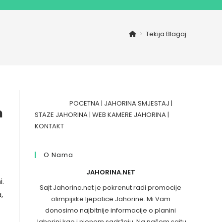
>
Tekija Blagaj
POCETNA
|
JAHORINA SMJESTAJ
|
n
STAZE JAHORINA
|
WEB KAMERE JAHORINA
|
KONTAKT
O Nama
JAHORINA.NET
i.
Sajt Jahorina.net je pokrenut radi promocije
,
olimpijske ljepotice Jahorine. Mi Vam
donosimo najbitnije informacije o planini
Jahorini kao i njenom sadržaju. Na našem sajtu