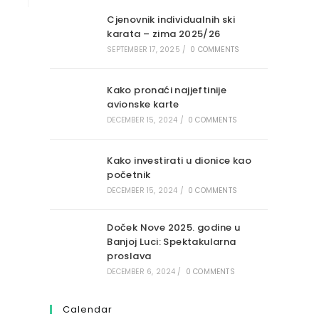
Cjenovnik individualnih ski
karata – zima 2025/26
SEPTEMBER 17, 2025
/
0 COMMENTS
Kako pronaći najjeftinije
avionske karte
DECEMBER 15, 2024
/
0 COMMENTS
Kako investirati u dionice kao
početnik
DECEMBER 15, 2024
/
0 COMMENTS
Doček Nove 2025. godine u
Banjoj Luci: Spektakularna
proslava
DECEMBER 6, 2024
/
0 COMMENTS
Calendar