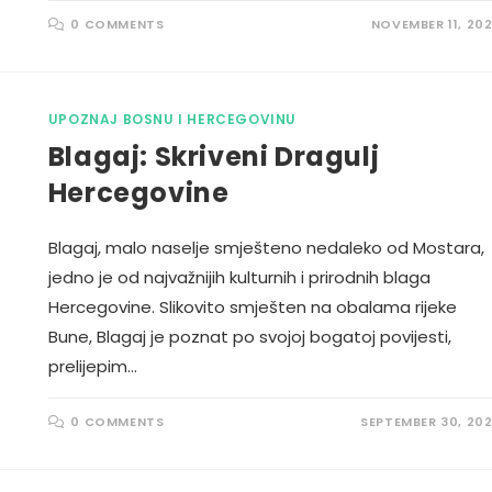
0 COMMENTS
NOVEMBER 11, 20
UPOZNAJ BOSNU I HERCEGOVINU
Blagaj: Skriveni Dragulj
Hercegovine
Blagaj, malo naselje smješteno nedaleko od Mostara,
jedno je od najvažnijih kulturnih i prirodnih blaga
Hercegovine. Slikovito smješten na obalama rijeke
Bune, Blagaj je poznat po svojoj bogatoj povijesti,
prelijepim…
0 COMMENTS
SEPTEMBER 30, 20