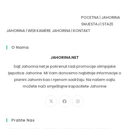
POCETNA
|
JAHORINA
SMJESTAJ
|
STAZE
JAHORINA
|
WEB KAMERE JAHORINA
|
KONTAKT
O Nama
JAHORINA.NET
Sajt Jahorina.net je pokrenut radi promocije olimpijske
ljepotice Jahorine. Mi Vam donosimo najbitnije informacije o
planini Jahorini kao i njenom sadržaju. Na našem sajtu
možete naći smještajne kapacitete Jahorine
Pratite Nas