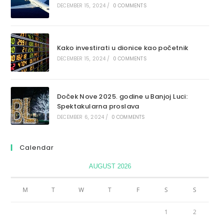
DECEMBER 15, 2024
/
0 COMMENTS
Kako investirati u dionice kao početnik
DECEMBER 15, 2024
/
0 COMMENTS
Doček Nove 2025. godine u Banjoj Luci:
Spektakularna proslava
DECEMBER 6, 2024
/
0 COMMENTS
Calendar
AUGUST 2026
M
T
W
T
F
S
S
1
2