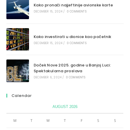
Kako pronaći najjeftinije avionske karte
DECEMBER 15, 2024
/
0 COMMENTS
Kako investirati u dionice kao početnik
DECEMBER 15, 2024
/
0 COMMENTS
Doček Nove 2025. godine u Banjoj Luci:
Spektakularna proslava
DECEMBER 6, 2024
/
0 COMMENTS
Calendar
AUGUST 2026
M
T
W
T
F
S
S