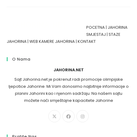
POCETNA
|
JAHORINA
SMJESTAJ
|
STAZE
JAHORINA
|
WEB KAMERE JAHORINA
|
KONTAKT
O Nama
JAHORINA.NET
Sajt Jahorina.net je pokrenut radi promocije olimpijske
ljepotice Jahorine. Mi Vam donosimo najbitnije informacije o
planini Jahorini kao i njenom sadržaju. Na našem sajtu
možete naći smještajne kapacitete Jahorine
Pratite Nas