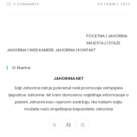
0 COMMENTS
OCTOBER 1, 2023
POCETNA
|
JAHORINA
SMJESTAJ
|
STAZE
JAHORINA
|
WEB KAMERE JAHORINA
|
KONTAKT
O Nama
JAHORINA.NET
Sajt Jahorina.net je pokrenut radi promocije olimpijske
ljepotice Jahorine. Mi Vam donosimo najbitnije informacije o
planini Jahorini kao i njenom sadržaju. Na našem sajtu
možete naći smještajne kapacitete Jahorine