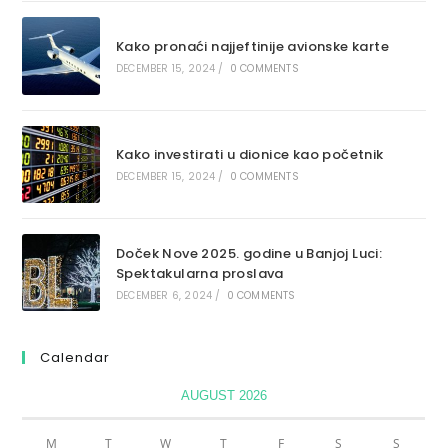
Kako pronaći najjeftinije avionske karte
DECEMBER 15, 2024
/
0 COMMENTS
Kako investirati u dionice kao početnik
DECEMBER 15, 2024
/
0 COMMENTS
Doček Nove 2025. godine u Banjoj Luci:
Spektakularna proslava
DECEMBER 6, 2024
/
0 COMMENTS
Calendar
AUGUST 2026
M
T
W
T
F
S
S