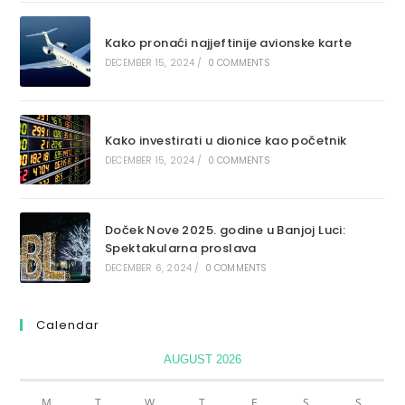
Kako pronaći najjeftinije avionske karte
DECEMBER 15, 2024
/
0 COMMENTS
Kako investirati u dionice kao početnik
DECEMBER 15, 2024
/
0 COMMENTS
Doček Nove 2025. godine u Banjoj Luci:
Spektakularna proslava
DECEMBER 6, 2024
/
0 COMMENTS
Calendar
AUGUST 2026
M
T
W
T
F
S
S