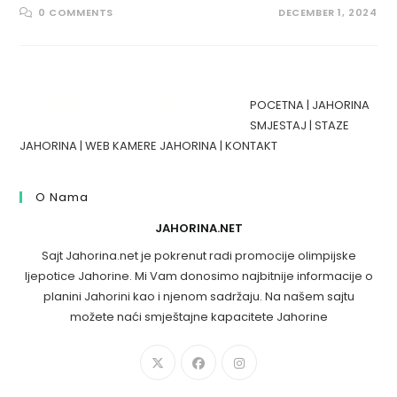
0 COMMENTS
DECEMBER 1, 2024
POCETNA
|
JAHORINA
SMJESTAJ
|
STAZE
JAHORINA
|
WEB KAMERE JAHORINA
|
KONTAKT
O Nama
JAHORINA.NET
Sajt Jahorina.net je pokrenut radi promocije olimpijske
ljepotice Jahorine. Mi Vam donosimo najbitnije informacije o
planini Jahorini kao i njenom sadržaju. Na našem sajtu
možete naći smještajne kapacitete Jahorine