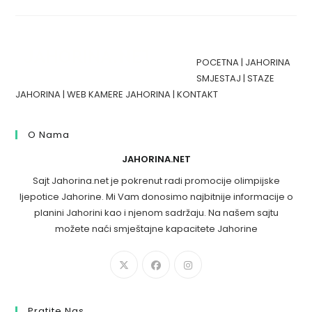
POCETNA
|
JAHORINA
SMJESTAJ
|
STAZE
JAHORINA
|
WEB KAMERE JAHORINA
|
KONTAKT
O Nama
JAHORINA.NET
Sajt Jahorina.net je pokrenut radi promocije olimpijske
ljepotice Jahorine. Mi Vam donosimo najbitnije informacije o
planini Jahorini kao i njenom sadržaju. Na našem sajtu
možete naći smještajne kapacitete Jahorine
Pratite Nas