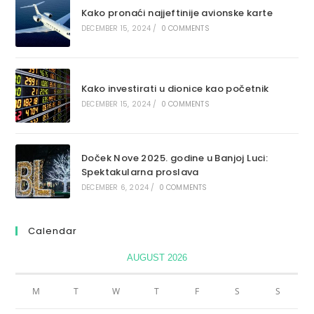
Kako pronaći najjeftinije avionske karte
DECEMBER 15, 2024
/
0 COMMENTS
Kako investirati u dionice kao početnik
DECEMBER 15, 2024
/
0 COMMENTS
Doček Nove 2025. godine u Banjoj Luci:
Spektakularna proslava
DECEMBER 6, 2024
/
0 COMMENTS
Calendar
AUGUST 2026
M
T
W
T
F
S
S