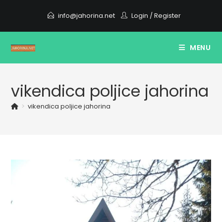
Skip
info@jahorina.net
Login
/
Register
to
content
MENU
vikendica poljice jahorina
>
vikendica poljice jahorina